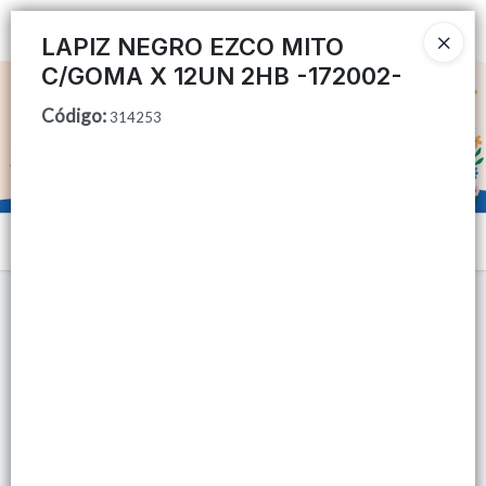
Ingresar a la Tienda
LAPIZ NEGRO EZCO MITO
C/GOMA X 12UN 2HB -172002-
CÓMO COMPRAR
Código
:
314253
QUIÉNES SOMOS
TIENDA MINORISTA
Menú
CONTACTO
Lista vacía