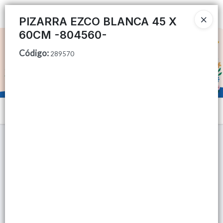
Ingresar a la Tienda
PIZARRA EZCO BLANCA 45 X
60CM -804560-
CÓMO COMPRAR
Código
:
289570
QUIÉNES SOMOS
TIENDA MINORISTA
Menú
CONTACTO
Lista vacía