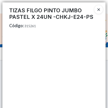
Ingresar a la Tienda
TIZAS FILGO PINTO JUMBO
PASTEL X 24UN -CHKJ-E24-PS
CÓMO COMPRAR
Código
:
315261
QUIÉNES SOMOS
TIENDA MINORISTA
Menú
CONTACTO
Lista vacía