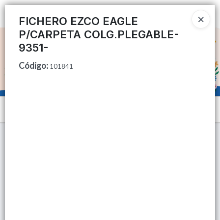
Ingresar a la Tienda
FICHERO EZCO EAGLE
P/CARPETA COLG.PLEGABLE-
CÓMO COMPRAR
9351-
Código
:
QUIÉNES SOMOS
101841
TIENDA MINORISTA
Menú
CONTACTO
Lista vacía