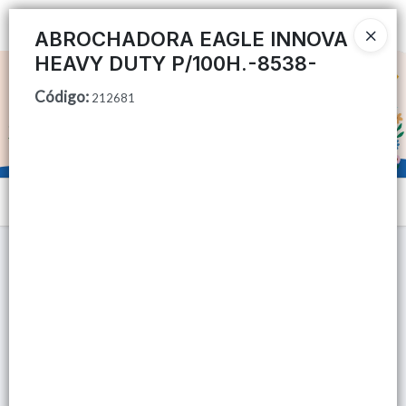
Ingresar a la Tienda
ABROCHADORA EAGLE INNOVA
HEAVY DUTY P/100H.-8538-
CÓMO COMPRAR
Código
:
212681
QUIÉNES SOMOS
TIENDA MINORISTA
Menú
CONTACTO
Lista vacía