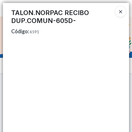
Ingresar a la Tienda
TALON.NORPAC RECIBO
DUP.COMUN-605D-
CÓMO COMPRAR
Código
:
6591
QUIÉNES SOMOS
TIENDA MINORISTA
Menú
CONTACTO
Lista vacía