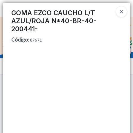
Ingresar a la Tienda
GOMA EZCO CAUCHO L/T
AZUL/ROJA N*40-BR-40-
CÓMO COMPRAR
200441-
Código
:
QUIÉNES SOMOS
87671
TIENDA MINORISTA
Menú
CONTACTO
Lista vacía