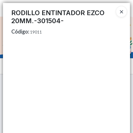
Ingresar a la Tienda
RODILLO ENTINTADOR EZCO
20MM.-301504-
CÓMO COMPRAR
Código
:
19011
QUIÉNES SOMOS
TIENDA MINORISTA
Menú
CONTACTO
Lista vacía