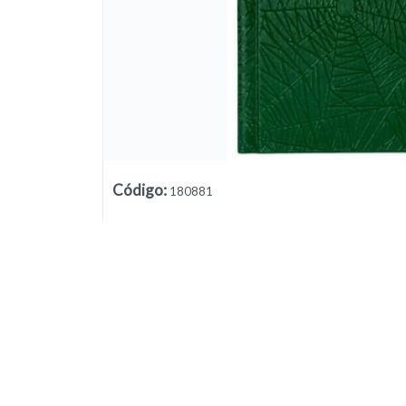
Código
:
180881
Lista vacía