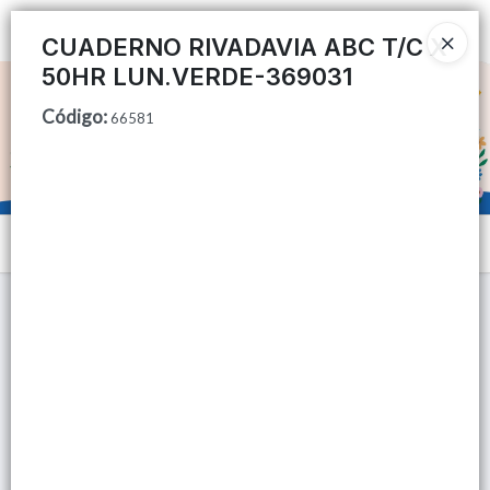
Ingresar a la Tienda
CUADERNO RIVADAVIA ABC T/C X
50HR LUN.VERDE-369031
CÓMO COMPRAR
Código
:
66581
QUIÉNES SOMOS
TIENDA MINORISTA
Menú
CONTACTO
Lista vacía