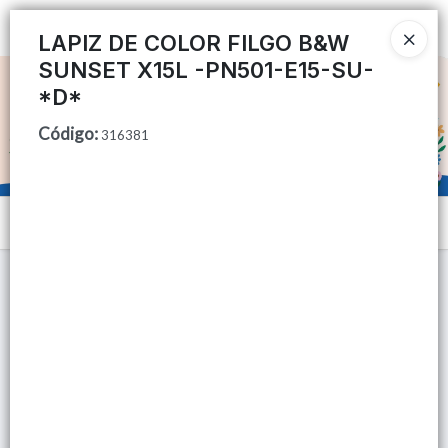
Ingresar a la Tienda
LAPIZ DE COLOR FILGO B&W
SUNSET X15L -PN501-E15-SU-
CÓMO COMPRAR
*D*
Código
:
QUIÉNES SOMOS
316381
TIENDA MINORISTA
Menú
CONTACTO
Lista vacía