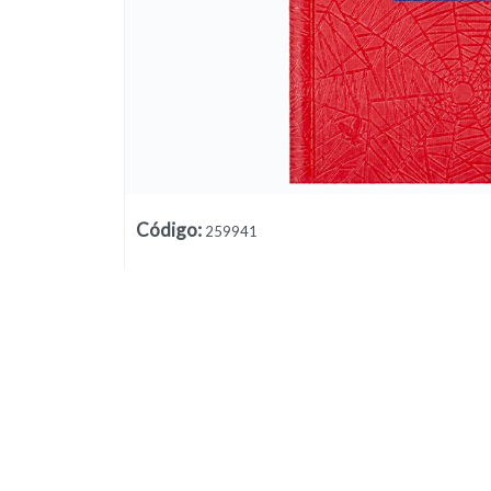
Código
:
259941
Lista vacía