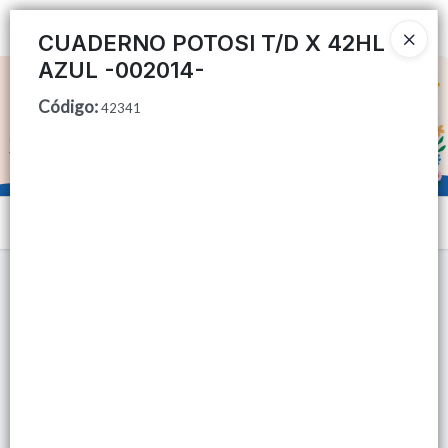
Ingresar a la Tienda
CUADERNO POTOSI T/D X 42HL
AZUL -002014-
CÓMO COMPRAR
Código
:
42341
QUIÉNES SOMOS
TIENDA MINORISTA
Menú
CONTACTO
Lista vacía