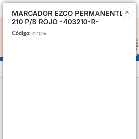
Ingresar a la Tienda
MARCADOR EZCO PERMANENTE
210 P/B ROJO -403210-R-
CÓMO COMPRAR
Código
:
314036
QUIÉNES SOMOS
TIENDA MINORISTA
Menú
CONTACTO
Lista vacía