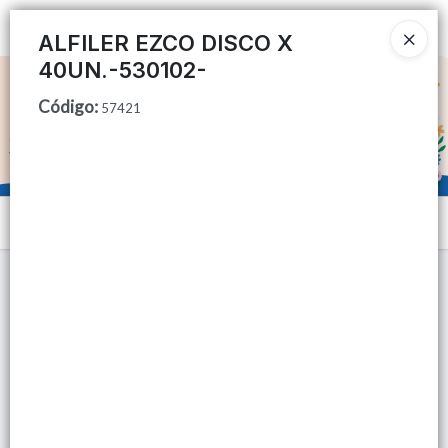
Ingresar a la Tienda
ALFILER EZCO DISCO X
40UN.-530102-
CÓMO COMPRAR
Código
:
57421
QUIÉNES SOMOS
TIENDA MINORISTA
Menú
CONTACTO
Lista vacía