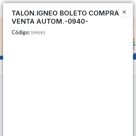
Ingresar a la Tienda
TALON.IGNEO BOLETO COMPRA
VENTA AUTOM.-0940-
CÓMO COMPRAR
Código
:
199591
QUIÉNES SOMOS
TIENDA MINORISTA
Menú
CONTACTO
Lista vacía