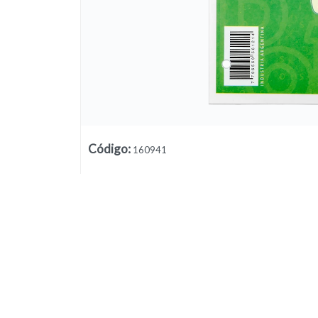
Código
:
160941
Lista vacía