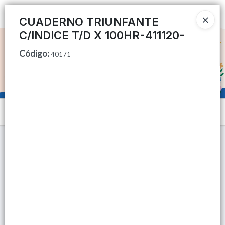
Ingresar a la Tienda
CUADERNO TRIUNFANTE
C/INDICE T/D X 100HR-411120-
CÓMO COMPRAR
Código
:
40171
QUIÉNES SOMOS
TIENDA MINORISTA
Menú
CONTACTO
Lista vacía