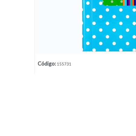
Código
:
155731
Lista vacía