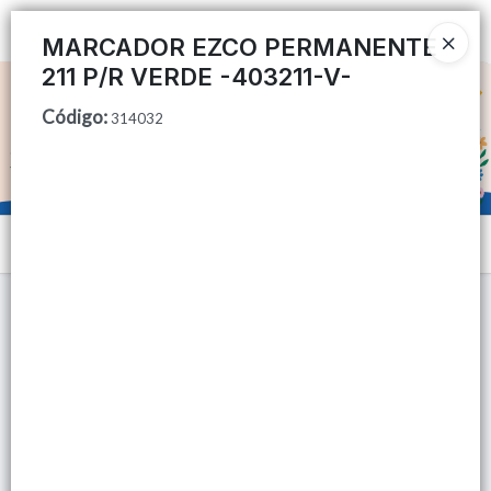
Ingresar a la Tienda
MARCADOR EZCO PERMANENTE
211 P/R VERDE -403211-V-
CÓMO COMPRAR
Código
:
314032
QUIÉNES SOMOS
TIENDA MINORISTA
Menú
CONTACTO
Lista vacía