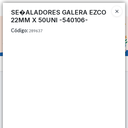
Ingresar a la Tienda
SE�ALADORES GALERA EZCO
22MM X 50UNI -540106-
CÓMO COMPRAR
Código
:
289637
QUIÉNES SOMOS
TIENDA MINORISTA
Menú
CONTACTO
Lista vacía