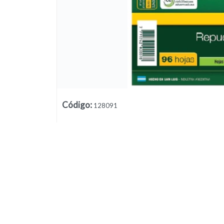
Código
:
128091
Lista vacía