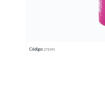
Código
:
272591
Lista vacía