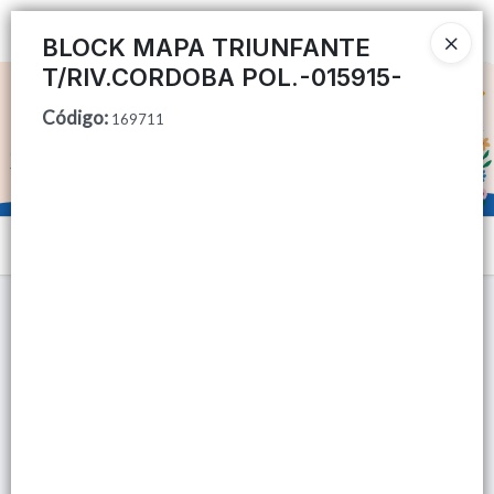
Ingresar a la Tienda
BLOCK MAPA TRIUNFANTE
T/RIV.CORDOBA POL.-015915-
CÓMO COMPRAR
Código
:
169711
QUIÉNES SOMOS
TIENDA MINORISTA
Menú
CONTACTO
Lista vacía