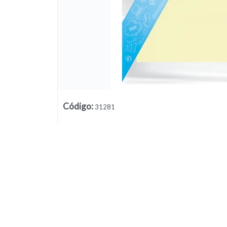
Código
:
31281
Lista vacía