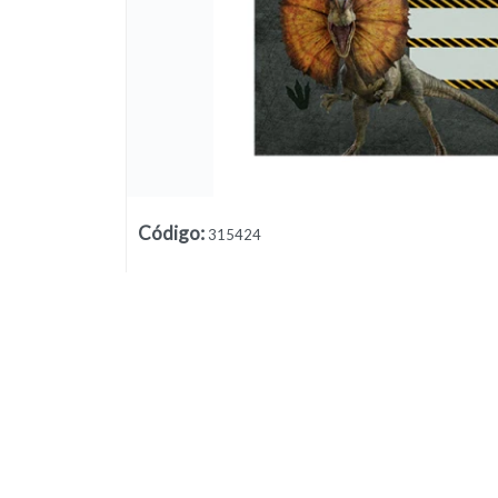
Código
:
315424
Lista vacía