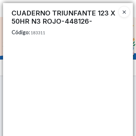
Ingresar a la Tienda
CUADERNO TRIUNFANTE 123 X
50HR N3 ROJO-448126-
CÓMO COMPRAR
Código
:
183311
QUIÉNES SOMOS
TIENDA MINORISTA
Menú
CONTACTO
Lista vacía