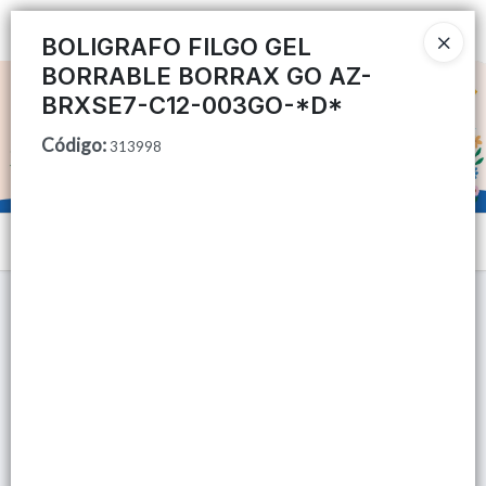
Ingresar a la Tienda
BOLIGRAFO FILGO GEL
BORRABLE BORRAX GO AZ-
CÓMO COMPRAR
BRXSE7-C12-003GO-*D*
Código
:
QUIÉNES SOMOS
313998
TIENDA MINORISTA
Menú
CONTACTO
Lista vacía