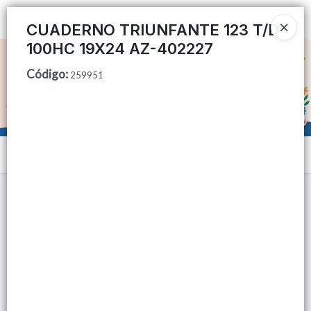
Ingresar a la Tienda
CUADERNO TRIUNFANTE 123 T/D
100HC 19X24 AZ-402227
CÓMO COMPRAR
Código
:
259951
QUIÉNES SOMOS
TIENDA MINORISTA
Menú
CONTACTO
Lista vacía