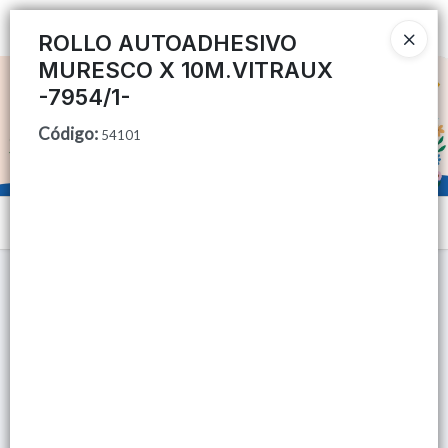
Ingresar a la Tienda
ROLLO AUTOADHESIVO
MURESCO X 10M.VITRAUX
CÓMO COMPRAR
-7954/1-
Código
:
QUIÉNES SOMOS
54101
TIENDA MINORISTA
Menú
CONTACTO
Lista vacía