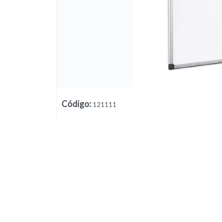
Código
:
121111
Lista vacía