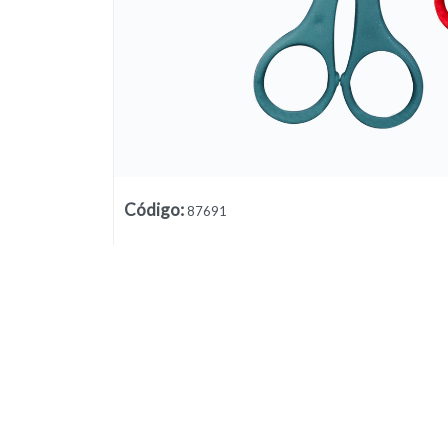
Código
:
87691
Lista vacía