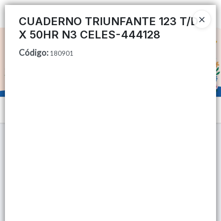
Ingresar a la Tienda
CUADERNO TRIUNFANTE 123 T/D
X 50HR N3 CELES-444128
CÓMO COMPRAR
Código
:
180901
QUIÉNES SOMOS
TIENDA MINORISTA
Menú
CONTACTO
Lista vacía