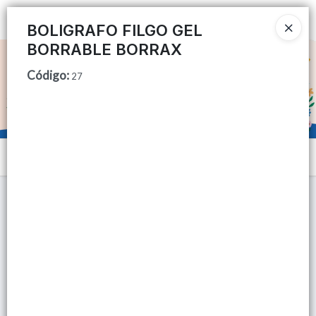
Ingresar a la Tienda
BOLIGRAFO FILGO GEL
BORRABLE BORRAX
CÓMO COMPRAR
Código
:
27
QUIÉNES SOMOS
TIENDA MINORISTA
Menú
CONTACTO
Lista vacía