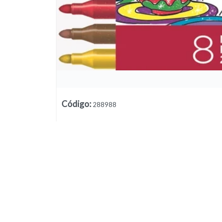
Código
:
288988
Lista vacía