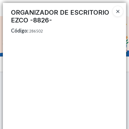
Ingresar a la Tienda
ORGANIZADOR DE ESCRITORIO
EZCO -8826-
CÓMO COMPRAR
Código
:
286502
QUIÉNES SOMOS
TIENDA MINORISTA
Menú
CONTACTO
Lista vacía