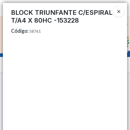
Ingresar a la Tienda
BLOCK TRIUNFANTE C/ESPIRAL
T/A4 X 80HC -153228
CÓMO COMPRAR
Código
:
58761
QUIÉNES SOMOS
TIENDA MINORISTA
Menú
CONTACTO
Lista vacía