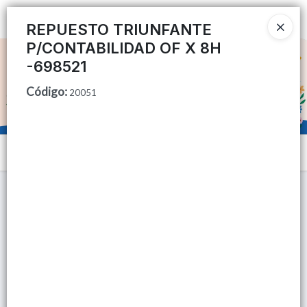
Ingresar a la Tienda
REPUESTO TRIUNFANTE
P/CONTABILIDAD OF X 8H
CÓMO COMPRAR
-698521
Código
:
QUIÉNES SOMOS
20051
TIENDA MINORISTA
Menú
CONTACTO
Lista vacía