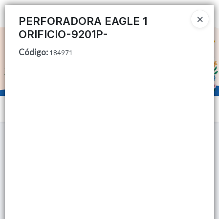
Ingresar a la Tienda
PERFORADORA EAGLE 1
ORIFICIO-9201P-
CÓMO COMPRAR
Código
:
184971
QUIÉNES SOMOS
TIENDA MINORISTA
Menú
CONTACTO
Lista vacía