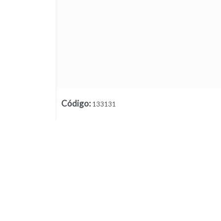
Código
:
133131
Lista vacía