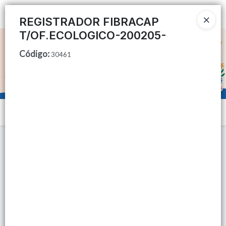
Ingresar a la Tienda
REGISTRADOR FIBRACAP
T/OF.ECOLOGICO-200205-
CÓMO COMPRAR
Código
:
30461
QUIÉNES SOMOS
TIENDA MINORISTA
Menú
CONTACTO
Lista vacía