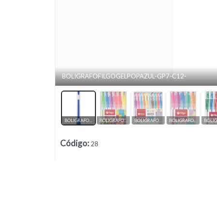
BOLIGRAFOFILGOGELPOPAZUL-GP7-C12-
Lista vacía
BOLIGRAFOFILGOGELPOPAZUL-GP7-C12-
BOLIGRAFOFILGOGELPOPFLUOX6UN.BL-GP8-E6-FLU-
BOLIGRAFOFILGOGELPOPGLITTERX10UN.-GP10-E10-GLI-
BOLIGRAFOFILGOGELPOPGLITTERX5UN.-GP10-E5-GLI-
Código
:
28