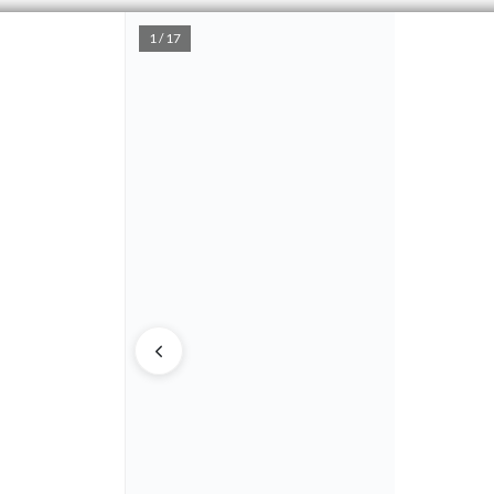
1 / 17
CÓMO COMPRAR
QUIÉNES 