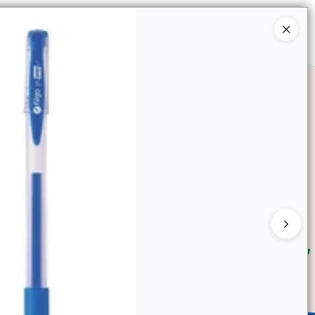
Ingresar a la Tienda
SOMOS
TIENDA MINORISTA
CONTACTO