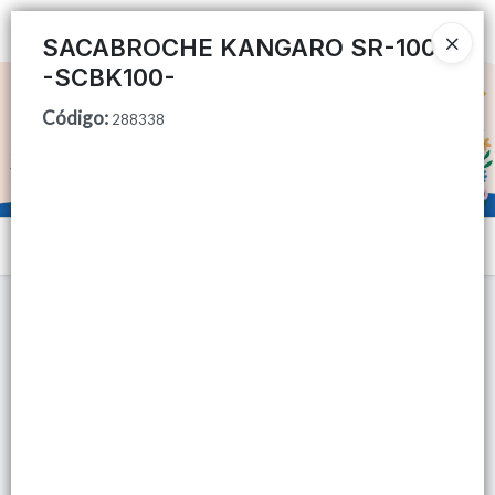
Ingresar a la Tienda
SACABROCHE KANGARO SR-100
-SCBK100-
CÓMO COMPRAR
Código
:
288338
QUIÉNES SOMOS
TIENDA MINORISTA
Menú
CONTACTO
Lista vacía