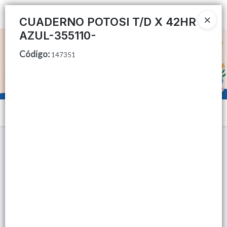
Ingresar a la Tienda
CUADERNO POTOSI T/D X 42HR
AZUL-355110-
CÓMO COMPRAR
Código
:
147351
QUIÉNES SOMOS
TIENDA MINORISTA
Menú
CONTACTO
Lista vacía