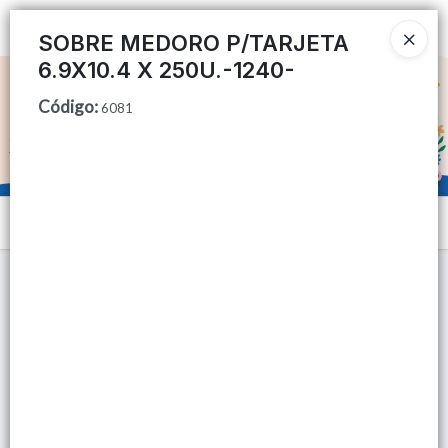
Ingresar a la Tienda
SOBRE MEDORO P/TARJETA
6.9X10.4 X 250U.-1240-
CÓMO COMPRAR
Código
:
6081
QUIÉNES SOMOS
TIENDA MINORISTA
Menú
CONTACTO
Lista vacía