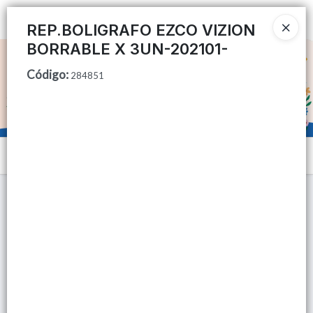
Ingresar a la Tienda
REP.BOLIGRAFO EZCO VIZION
BORRABLE X 3UN-202101-
CÓMO COMPRAR
Código
:
284851
QUIÉNES SOMOS
TIENDA MINORISTA
Menú
CONTACTO
Lista vacía